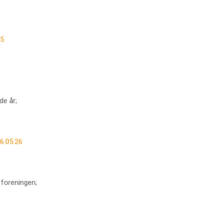
25
de år;
16.05.26
i foreningen;