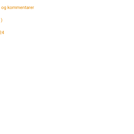
r og kommentarer
1)
24