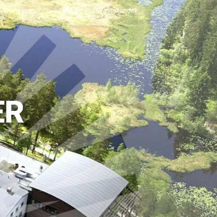
Hjem
Bli med
Grasrotandel
ER