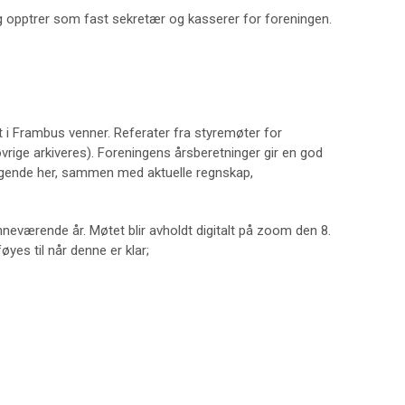
g opptrer som fast sekretær og kasserer for foreningen.
t i Frambus venner. Referater fra styremøter for
vrige arkiveres). Foreningens årsberetninger gir en god
 liggende her, sammen med aktuelle regnskap,
neværende år. Møtet blir avholdt digitalt på zoom den 8.
føyes til når denne er klar;